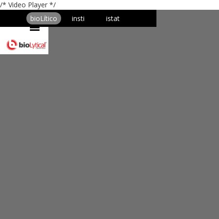
/* Video Player */
bioLítico
insti
istat