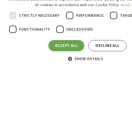
2 cm. Gira 5 vezes. Repete na narina direita.
all cookies in accordance with our Cookie Policy.
Read 
STRICTLY NECESSARY
PERFORMANCE
TARG
FUNCTIONALITY
UNCLASSIFIED
ACCEPT ALL
DECLINE ALL
SHOW DETAILS
Passo 2: Testar a amostra
Coloca o cotonete no frasco com o tampão.