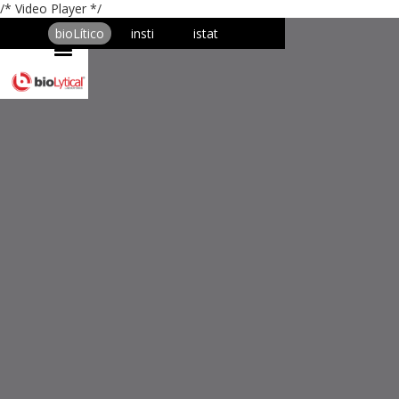
/* Video Player */
bioLítico
insti
istat