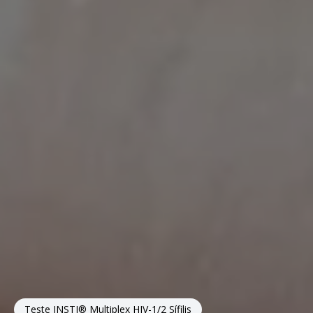
Teste INSTI® Multiplex HIV-1/2 Sífilis