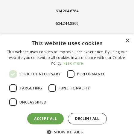
604.204.6784
604.244.8399
406 - 13251 Delf
×
Place,
This website uses cookies
Richmond, BC,
Kanada, V6V 2A2
This website uses cookies to improve user experience. By using our
website you consent to all cookies in accordance with our Cookie
1375 Stonegate
Policy.
Read more
Way, Ferndale, WA
98248
STRICTLY NECESSARY
PERFORMANCE
TARGETING
FUNCTIONALITY
English (Canada)
UNCLASSIFIED
French (Canada)
Spanish
German (Standard)
ACCEPT ALL
DECLINE ALL
Portuguese
@
2026
bioLytical Laboratories Inc. Alle Rechte vorbehalten.
SHOW DETAILS