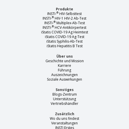
Produkte
®
INSTI-
HIV-Selbsttest
®
INSTI-
HIV-1 HIV-2 Ab-Test
®
INSTI-
Multiplex-Ab-Test
®
INSTI-
HCV-Antikörpertest
iStatis COVID-19 Ag Heimtest
iStatis COVID-19 Ag-Test
iStatis Syphilis-Ab-Test
iStatis Hepatitis B Test
Über uns
Geschichte und Mission
Karriere
Führung
Auszeichnungen
Soziale Auswirkungen
Sonstiges
Blogs-Zentrum
Unterstützung
Vertriebshändler
Zusätzlich
Wo du uns findest
Veranstaltungen
INSTI Erstes