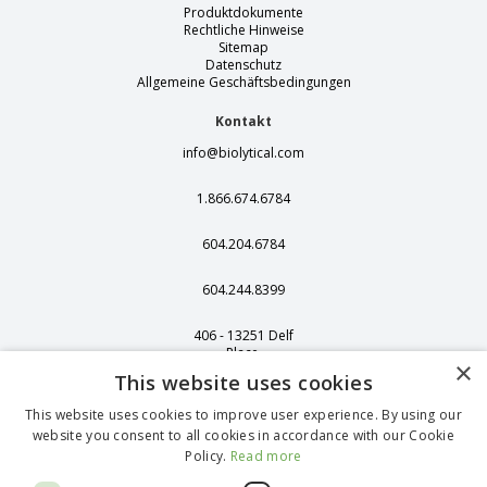
Produktdokumente
Rechtliche Hinweise
Sitemap
Datenschutz
Allgemeine Geschäftsbedingungen
Kontakt
info@biolytical.com
1.866.674.6784
604.204.6784
604.244.8399
406 - 13251 Delf
Place,
×
Richmond, BC,
This website uses cookies
Kanada, V6V 2A2
This website uses cookies to improve user experience. By using our
1375 Stonegate
website you consent to all cookies in accordance with our Cookie
Way, Ferndale, WA
Policy.
Read more
98248