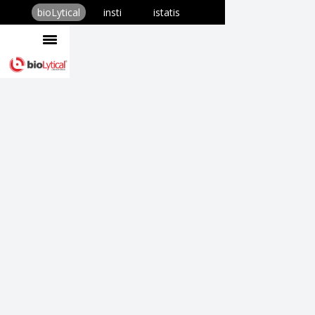
bioLytical
insti
istatis