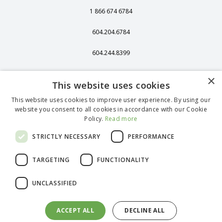
1 866 674 6784
604.204.6784
604.244.8399
406 - 13251 Delf
×
Place,
This website uses cookies
Richmond, BC,
Canada, V6V 2A2
This website uses cookies to improve user experience. By using our
website you consent to all cookies in accordance with our Cookie
1375 Stonegate
Policy.
Read more
Way Ferndale WA
98248
STRICTLY NECESSARY
PERFORMANCE
TARGETING
FUNCTIONALITY
English (Canada)
UNCLASSIFIED
French (Canada)
Spanish
German (Standard)
ACCEPT ALL
DECLINE ALL
Portuguese