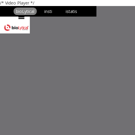
/* Video Player */
bioLytical
insti
istatis