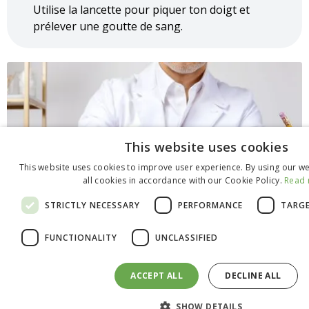
Utilise la lancette pour piquer ton doigt et
prélever une goutte de sang.
This website uses cookies
This website uses cookies to improve user experience. By using our w
all cookies in accordance with our Cookie Policy.
Read
STRICTLY NECESSARY
PERFORMANCE
TARG
FUNCTIONALITY
UNCLASSIFIED
ACCEPT ALL
DECLINE ALL
Étape 2 : Ajoute l'échantillon de sang
SHOW DETAILS