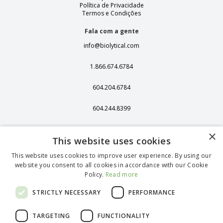
Política de Privacidade
Termos e Condições
Fala com a gente
info@biolytical.com
1.866.674.6784
604.204.6784
604.244.8399
406 - 13251 Delf
×
Place,
This website uses cookies
Richmond, BC,
Canadá, V6V 2A2
This website uses cookies to improve user experience. By using our
website you consent to all cookies in accordance with our Cookie
1375 Stonegate
Policy.
Read more
Way Ferndale WA
98248
STRICTLY NECESSARY
PERFORMANCE
TARGETING
FUNCTIONALITY