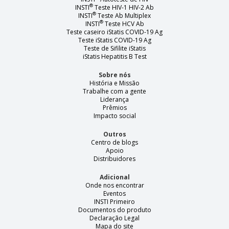
®
INSTI
Teste HIV-1 HIV-2 Ab
®
INSTI
Teste Ab Multiplex
®
INSTI
Teste HCV Ab
Teste caseiro iStatis COVID-19 Ag
Teste iStatis COVID-19 Ag
Teste de Sifilite iStatis
iStatis Hepatitis B Test
Sobre nós
História e Missão
Trabalhe com a gente
Liderança
Prêmios
Impacto social
Outros
Centro de blogs
Apoio
Distribuidores
Adicional
Onde nos encontrar
Eventos
INSTI Primeiro
Documentos do produto
Declaração Legal
Mapa do site