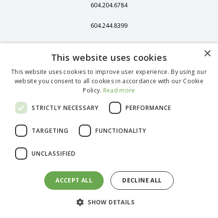
604.204.6784
604.244.8399
406 - 13251 Delf
×
Place,
This website uses cookies
Richmond, BC,
Kanada, V6V 2A2
This website uses cookies to improve user experience. By using our
website you consent to all cookies in accordance with our Cookie
1375 Stonegate
Policy.
Read more
Way, Ferndale, WA
98248
STRICTLY NECESSARY
PERFORMANCE
TARGETING
FUNCTIONALITY
English (Canada)
UNCLASSIFIED
French (Canada)
Spanish
German (Standard)
ACCEPT ALL
DECLINE ALL
Portuguese
@
2026
bioLytical Laboratories Inc. Alle Rechte vorbehalten.
SHOW DETAILS