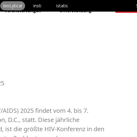
odukte
Über uns
bioLytical
insti
istatis
Schreib
Veranstaltungen
Unterstützung
25
AIDS) 2025 findet vom 4. bis 7.
 D.C., statt. Diese jährliche
, ist die größte HIV-Konferenz in den