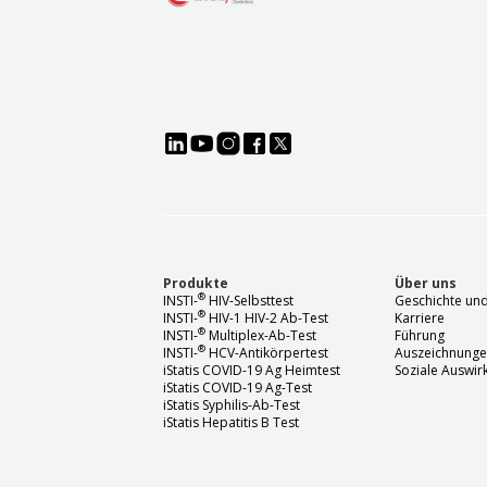
Produkte
Über uns
®
INSTI-
HIV-Selbsttest
Geschichte und
®
INSTI-
HIV-1 HIV-2 Ab-Test
Karriere
®
INSTI-
Multiplex-Ab-Test
Führung
®
INSTI-
HCV-Antikörpertest
Auszeichnung
iStatis COVID-19 Ag Heimtest
Soziale Auswi
iStatis COVID-19 Ag-Test
iStatis Syphilis-Ab-Test
iStatis Hepatitis B Test