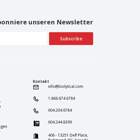
onniere unseren Newsletter
Kontakt
info@biolytical.com
1.866.674.6784
e
e
604.204.6784
604.244.8399
ngen
406 - 13251 Delf Place,