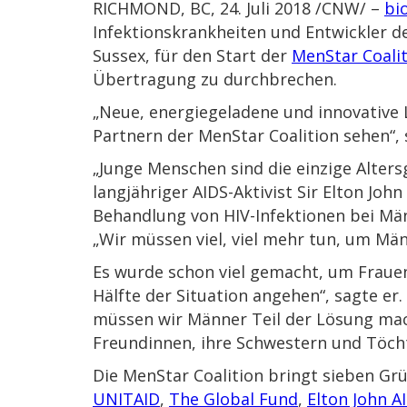
RICHMOND, BC, 24. Juli 2018 /CNW/ –
bi
Infektionskrankheiten und Entwickler d
Sussex, für den Start der
MenStar Coali
Übertragung zu durchbrechen.
„Neue, energiegeladene und innovative 
Partnern der MenStar Coalition sehen“,
„Junge Menschen sind die einzige Alter
langjähriger AIDS-Aktivist Sir Elton Jo
Behandlung von HIV-Infektionen bei Män
„Wir müssen viel, viel mehr tun, um Mä
Es wurde schon viel gemacht, um Frauen
Hälfte der Situation angehen“, sagte er
müssen wir Männer Teil der Lösung mach
Freundinnen, ihre Schwestern und Töcht
Die MenStar Coalition bringt sieben G
UNITAID
,
The Global Fund
,
Elton John A