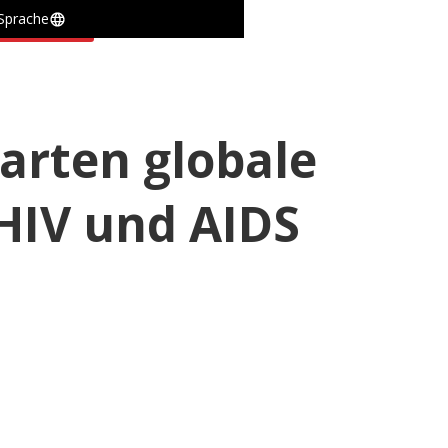
Sprache
 uns einfach
tarten globale
HIV und AIDS