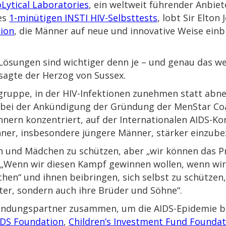
oLytical Laboratories
, ein weltweit führender Anbiet
es
1-minütigen INSTI HIV-Selbsttests
, lobt Sir Elton
tion
, die Männer auf neue und innovative Weise einbi
Lösungen sind wichtiger denn je – und genau das we
 sagte der Herzog von Sussex.
sgruppe, in der HIV-Infektionen zunehmen statt ab
hn bei der Ankündigung der Gründung der MenStar Coa
nern konzentriert, auf der Internationalen AIDS-Ko
nner, insbesondere jüngere Männer, stärker einzubez
 und Mädchen zu schützen, aber „wir können das Pr
. „Wenn wir diesen Kampf gewinnen wollen, wenn wir 
en“ und ihnen beibringen, sich selbst zu schützen,
er, sondern auch ihre Brüder und Söhne“.
ründungspartner zusammen, um die AIDS-Epidemie b
IDS Foundation
,
Children’s Investment Fund Foundat