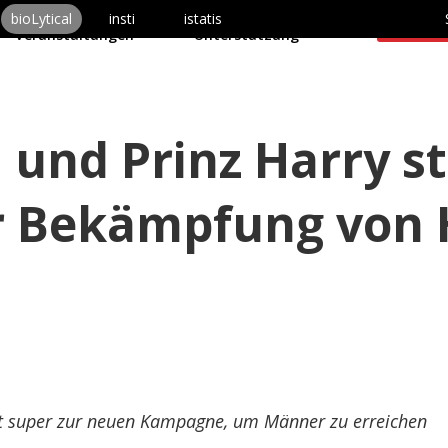
odukte
Über uns
bioLytical
insti
istatis
Schreib
Veranstaltungen
Unterstützung
n und Prinz Harry s
ur Bekämpfung von 
sst super zur neuen Kampagne, um Männer zu erreichen