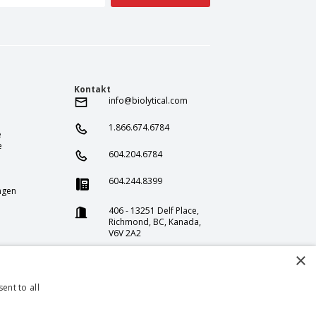
Kontakt
info@biolytical.com
1.866.674.6784
e
e
604.204.6784
604.244.8399
ngen
406 - 13251 Delf Place,
Richmond, BC, Kanada,
V6V 2A2
1375 Stonegate Way,
×
Ferndale, WA 98248
ent to all