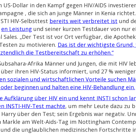
en US-Dollar in den Kampf gegen HIV/AIDS investieren
tkampagne
, die sich an junge Männer in Kenia richtet
NSTI HIV-Selbsttest
bereits weit verbreitet ist
und de
n
en Leistung
und seiner kurzen Testdauer von nur ei
l Sales. „Der Test ist vor Ort verfügbar, die Apothe
esten zu motivieren.
Das ist der wichtigste Grund, 
ztendlich die Testbereitschaft zu erhöhen.“
Subsahara-Afrika Männer und Jungen, die mit HIV le
 über ihren HIV-Status informiert, und 27 % weniger
len sozialen und wirtschaftlichen Vorteile suchen M
oder beginnen und halten eine HIV-Behandlung ein.
die Aufklärung über HIV ein und kennt INSTI schon la
nen INSTI-HIV-Test machte
, um mehr Leute dazu zu bri
e Harry über den Test; sein Ergebnis war negativ. Un
 Markle am Welt-Aids-Tag im Nottingham Contemp
, und die unglaublichen medizinischen Fortschritte 