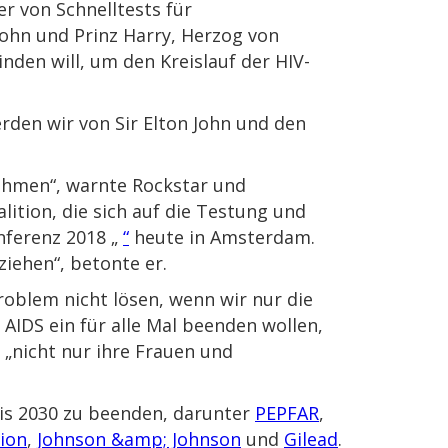
er von Schnelltests für
 John und Prinz Harry, Herzog von
nden will, um den Kreislauf der HIV-
rden wir von Sir Elton John und den
nehmen“, warnte Rockstar und
lition, die sich auf die Testung und
nferenz 2018 „
“
heute in Amsterdam.
iehen“, betonte er.
oblem nicht lösen, wenn wir nur die
AIDS ein für alle Mal beenden wollen,
 „nicht nur ihre Frauen und
is 2030 zu beenden, darunter
PEPFAR
,
ion
,
Johnson &amp; Johnson
und
Gilead
.