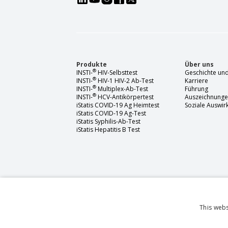
Produkte
Über uns
®
INSTI-
HIV-Selbsttest
Geschichte und
®
INSTI-
HIV-1 HIV-2 Ab-Test
Karriere
®
INSTI-
Multiplex-Ab-Test
Führung
®
INSTI-
HCV-Antikörpertest
Auszeichnung
iStatis COVID-19 Ag Heimtest
Soziale Auswi
iStatis COVID-19 Ag-Test
iStatis Syphilis-Ab-Test
iStatis Hepatitis B Test
This webs