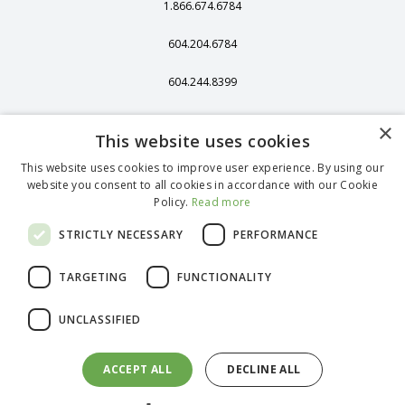
1.866.674.6784
604.204.6784
604.244.8399
406 - 13251 Delf
×
Place,
This website uses cookies
Richmond, BC,
Kanada, V6V 2A2
This website uses cookies to improve user experience. By using our
website you consent to all cookies in accordance with our Cookie
1375 Stonegate
Policy.
Read more
Way, Ferndale, WA
98248
STRICTLY NECESSARY
PERFORMANCE
TARGETING
FUNCTIONALITY
English (Canada)
UNCLASSIFIED
French (Canada)
Spanish
German (Standard)
ACCEPT ALL
DECLINE ALL
Portuguese
@
2026
bioLytical Laboratories Inc. Alle Rechte vorbehalten.