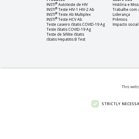
®
INSTI
Autoteste de HIV
História e Mis
®
INSTI
Teste HIV-1 HIV-2 Ab
Trabalhe com 
®
INSTI
Teste Ab Multiplex
Liderança
®
INSTI
Teste HCV Ab
Prêmios
Teste caseiro iStatis COVID-19 Ag
Impacto social
Teste iStatis COVID-19 Ag
Teste de Sifilite iStatis
iStatis Hepatitis B Test
This webs
STRICTLY NECESS
English (Canada)
French (Canada)
Spanish
German (St
@
2026
bioLytical Laboratories Inc. Todos os direito