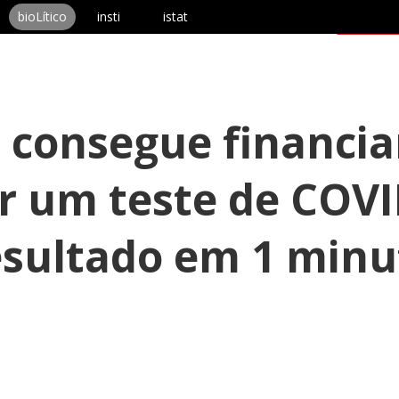
bioLítico
insti
istat
s
Notícias
Eventos
Apoio
Fala co
l consegue financ
r um teste de COVI
esultado em 1 minu