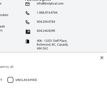
ar
info@biolytical.com
1.866.674.6784
roduto
604.204.6784
dade
es
604.244.8399
406 - 13251 Delf Place,
Richmond, BC, Canadá,
V6V 2A2
1375 Stonegate Way
×
Ferndale WA 98248
ent to all
TY
UNCLASSIFIED