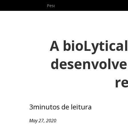
Produtos
Sobre nó
A bioLytica
desenvolve
r
3
minutos de leitura
May 27, 2020