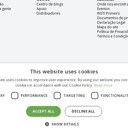
são
Centro de blogs
Onde nos encontr
a gente
Apoio
Eventos
Distribuidores
INSTI Primeiro
Documentos do p
Declaração Legal
Mapa do site
Política de Privaci
Termos e Condiçõ
This website uses cookies
ite uses cookies to improve user experience. By using our website you cons
cookies in accordance with our Cookie Policy.
Read more
ARY
PERFORMANCE
TARGETING
FUNCTIONALI
andard)
Portuguese
ACCEPT ALL
DECLINE ALL
s reservados
SHOW DETAILS