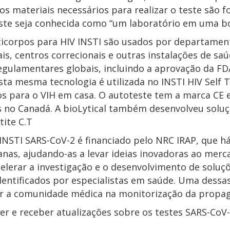
 os materiais necessários para realizar o teste são
ste seja conhecida como “um laboratório em uma bo
ticorpos para HIV INSTI são usados por departamen
is, centros correcionais e outras instalações de 
egulamentares globais, incluindo a aprovação da FDA
sta mesma tecnologia é utilizada no INSTI HIV Self 
os para o VIH em casa. O autoteste tem a marca CE 
os no Canadá. A bioLytical também desenvolveu sol
tite C.T
INSTI SARS-CoV-2 é financiado pelo NRC IRAP, que há
anas, ajudando-as a levar ideias inovadoras ao mer
elerar a investigação e o desenvolvimento de soluç
dentificados por especialistas em saúde. Uma dessa
iar a comunidade médica na monitorização da propag
er e receber atualizações sobre os testes SARS-CoV-