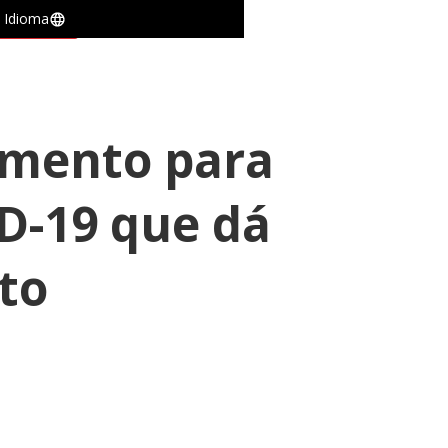
Idioma
m a gente
iamento para
D-19 que dá
to