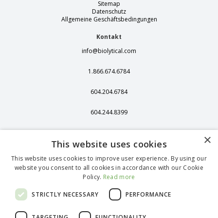
Sitemap
Datenschutz
Allgemeine Geschäftsbedingungen
Kontakt
info@biolytical.com
1.866.674.6784
604.204.6784
604.244.8399
406 - 13251 Delf
×
Place,
This website uses cookies
Richmond, BC,
Kanada, V6V 2A2
This website uses cookies to improve user experience. By using our
website you consent to all cookies in accordance with our Cookie
1375 Stonegate
Policy.
Read more
Way, Ferndale, WA
98248
STRICTLY NECESSARY
PERFORMANCE
TARGETING
FUNCTIONALITY