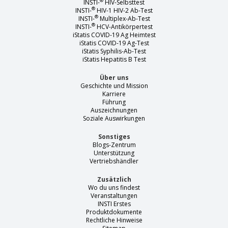
®
INSTI-
HIV-Selbsttest
®
INSTI-
HIV-1 HIV-2 Ab-Test
®
INSTI-
Multiplex-Ab-Test
®
INSTI-
HCV-Antikörpertest
iStatis COVID-19 Ag Heimtest
iStatis COVID-19 Ag-Test
iStatis Syphilis-Ab-Test
iStatis Hepatitis B Test
Über uns
Geschichte und Mission
Karriere
Führung
Auszeichnungen
Soziale Auswirkungen
Sonstiges
Blogs-Zentrum
Unterstützung
Vertriebshändler
Zusätzlich
Wo du uns findest
Veranstaltungen
INSTI Erstes
Produktdokumente
Rechtliche Hinweise