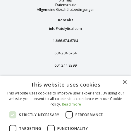
Sitemap
Datenschutz
Allgemeine Geschäftsbedingungen
Kontakt
info@biolytical.com
1.866.674.6784
604.204.6784
604.244.8399
406 - 13251 Delf
×
Place,
This website uses cookies
Richmond, BC,
Kanada, V6V 2A2
This website uses cookies to improve user experience. By using our
website you consent to all cookies in accordance with our Cookie
1375 Stonegate
Policy.
Read more
Way, Ferndale, WA
98248
STRICTLY NECESSARY
PERFORMANCE
TARGETING
FUNCTIONALITY