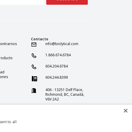
Contacto
ontrarnos
info@biolytical.com
1.866.674.6784
roducto
604.204.6784
dad
iones
604.244.8399
406 - 13251 Delf Place,
Richmond, BC, Canadá,
V6V 2A2
1375 Stonegate Way
×
Ferndale WA 98248
ent to all