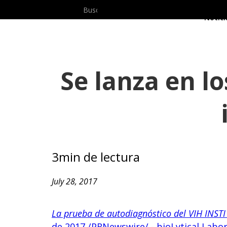
Prod
Notici
Se lanza en l
3
min de lectura
July 28, 2017
La prueba de autodiagnóstico del VIH INST
de 2017 /PRNewswire/ - bioLytical Labo