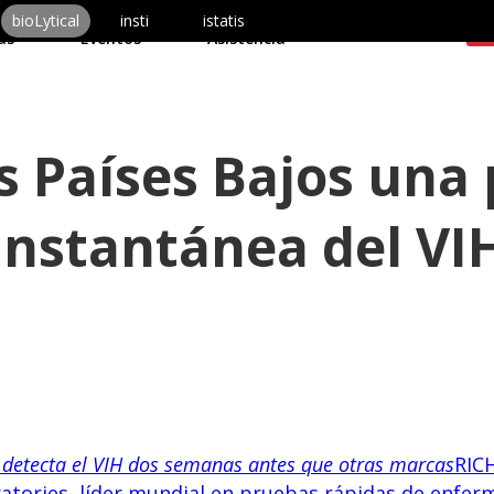
uctos
Acerca de nosotros
bioLytical
insti
istatis
C
as
Eventos
Asistencia
os Países Bajos una
instantánea del VI
I detecta el VIH dos semanas antes que otras marcas
RIC
ratories, líder mundial en pruebas rápidas de enfer