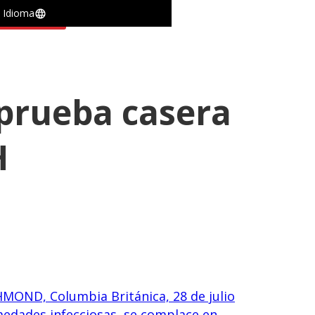
Idioma
ontáctanos
 prueba casera
H
HMOND, Columbia Británica, 28 de julio
medades infecciosas, se complace en