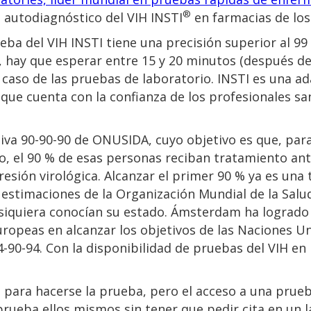
®
 autodiagnóstico del VIH INSTI
en farmacias de los
eba del VIH INSTI tiene una precisión superior al 9
 hay que esperar entre 15 y 20 minutos (después de 
 caso de las pruebas de laboratorio. INSTI es una a
 que cuenta con la confianza de los profesionales s
ativa 90-90-90 de ONUSIDA, cuyo objetivo es que, par
, el 90 % de esas personas reciban tratamiento antir
esión virológica. Alcanzar el primer 90 % ya es una
estimaciones de la Organización Mundial de la Salud 
iquiera conocían su estado. Ámsterdam ha logrado 
uropeas en alcanzar los objetivos de las Naciones U
0-94. Con la disponibilidad de pruebas del VIH en 
es para hacerse la prueba, pero el acceso a una prue
ueba ellos mismos sin tener que pedir cita en un la