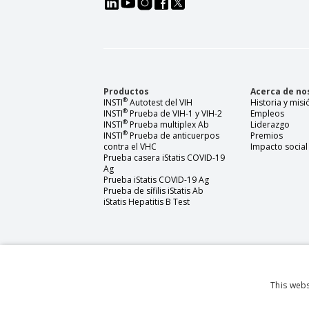
Productos
Acerca de no
®
INSTI
Autotest del VIH
Historia y misi
®
INSTI
Prueba de VIH-1 y VIH-2
Empleos
®
INSTI
Prueba multiplex Ab
Liderazgo
®
INSTI
Prueba de anticuerpos
Premios
contra el VHC
Impacto social
Prueba casera iStatis COVID-19
Ag
Prueba iStatis COVID-19 Ag
Prueba de sífilis iStatis Ab
iStatis Hepatitis B Test
This webs