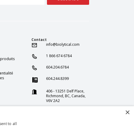
Contact
info@biolytical.com
1 866 674 6784
 produits
604.204.6784
entialité
les
604.244.8399
406 - 13251 Delf Place,
Richmond, BC, Canada,
V6V 2A2
1375 Stonegate Way
×
Ferndale WA 98248
ent to all