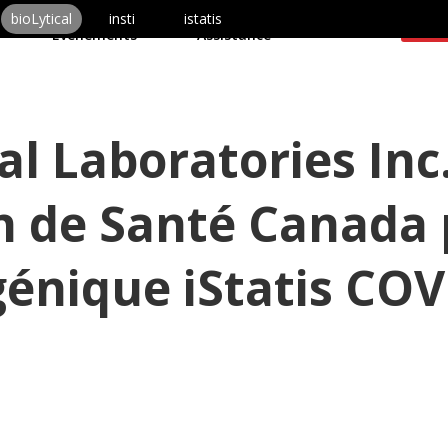
uits
À propos de nous
bioLytical
insti
istatis
Cont
Événements
Assistance
al Laboratories Inc
on de Santé Canada 
génique iStatis COV