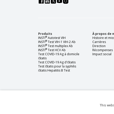
Produits
À propos de 
®
INSTI
Autotest VIH
Histoire et mis
®
INSTI
Test VIH-1 VIH-2 Ab
Carrières
®
INSTI
Test multiplex Ab
Direction
®
INSTI
Test HCV Ab
Récompenses
Test COVID-19 Ag à domicile
Impact social
iStatis
Test COVID-19 Ag d'iStatis
Test iStatis pour la syphilis
iStatis Hepatitis B Test
This webs