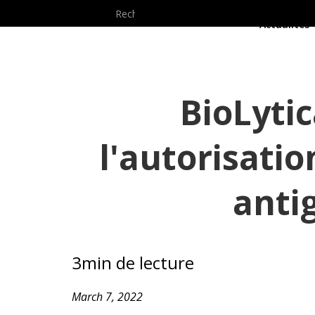
Prod
Actualités
BioLytic
l'autorisati
anti
3
min de lecture
March 7, 2022