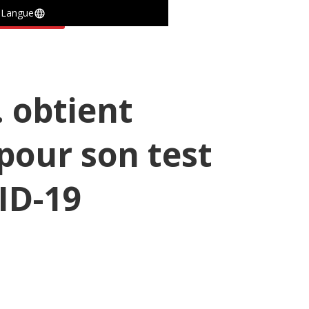
Langue
actez-nous
. obtient
pour son test
ID-19