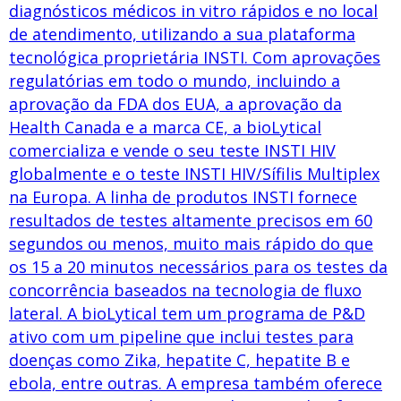
diagnósticos médicos in vitro rápidos e no local
de atendimento, utilizando a sua plataforma
tecnológica proprietária INSTI. Com aprovações
regulatórias em todo o mundo, incluindo a
aprovação da FDA dos EUA, a aprovação da
Health Canada e a marca CE, a bioLytical
comercializa e vende o seu teste INSTI HIV
globalmente e o teste INSTI HIV/Sífilis Multiplex
na Europa. A linha de produtos INSTI fornece
resultados de testes altamente precisos em 60
segundos ou menos, muito mais rápido do que
os 15 a 20 minutos necessários para os testes da
concorrência baseados na tecnologia de fluxo
lateral. A bioLytical tem um programa de P&D
ativo com um pipeline que inclui testes para
doenças como Zika, hepatite C, hepatite B e
ebola, entre outras. A empresa também oferece