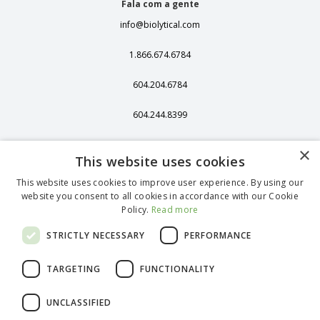
Fala com a gente
info@biolytical.com
1.866.674.6784
604.204.6784
604.244.8399
406 - 13251 Delf
×
Place,
This website uses cookies
Richmond, BC,
Canadá, V6V 2A2
This website uses cookies to improve user experience. By using our
website you consent to all cookies in accordance with our Cookie
1375 Stonegate
Policy.
Read more
Way Ferndale WA
98248
STRICTLY NECESSARY
PERFORMANCE
TARGETING
FUNCTIONALITY
English (Canada)
UNCLASSIFIED
French (Canada)