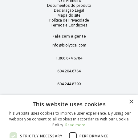
INSTI Primeiro
Documentos do produto
Declaração Legal
Mapa do site
Política de Privacidade
Termos e Condições
Fala com a gente
info@biolytical.com
1.866.674.6784
604.204.6784
604.244.8399
406 - 13251 Delf
×
Place,
This website uses cookies
Richmond, BC,
Canadá, V6V 2A2
This website uses cookies to improve user experience. By using our
website you consent to all cookies in accordance with our Cookie
1375 Stonegate
Policy.
Read more
Way Ferndale WA
98248
STRICTLY NECESSARY
PERFORMANCE